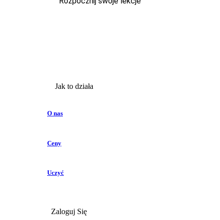
Rozpocznij swoje lekcje
Jak to działa
O nas
Ceny
Uczyć
Zaloguj Się