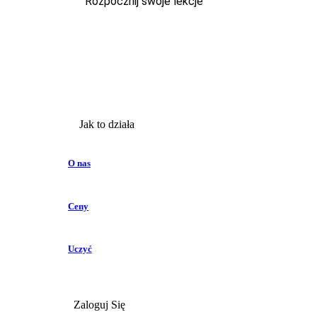
Rozpocznij swoje lekcje
Jak to działa
O nas
Ceny
Uczyć
Zaloguj Się