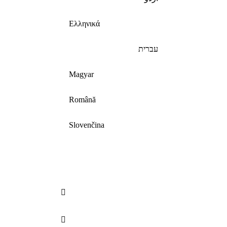
Ελληνικά
עברית
Magyar
Română
Slovenčina

