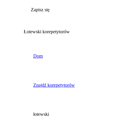
Zapisz się
Łotewski korepetytorów
Dom
Znajdź korepetytorów
łotewski