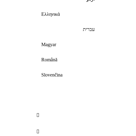
Ελληνικά
עברית
Magyar
Română
Slovenčina

