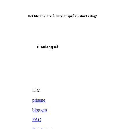
Det ble enklere å lære et språk - start i dag!
Planlegg nå
LIM
prisene
bloggen
FAQ