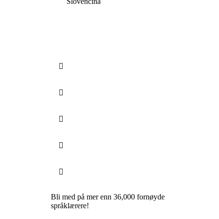
Slovenčina





Bli med på mer enn 36,000 fornøyde
språklærere!