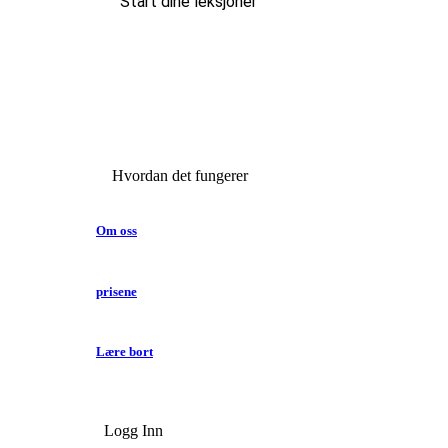
Start dine leksjoner
Hvordan det fungerer
Om oss
prisene
Lære bort
Logg Inn