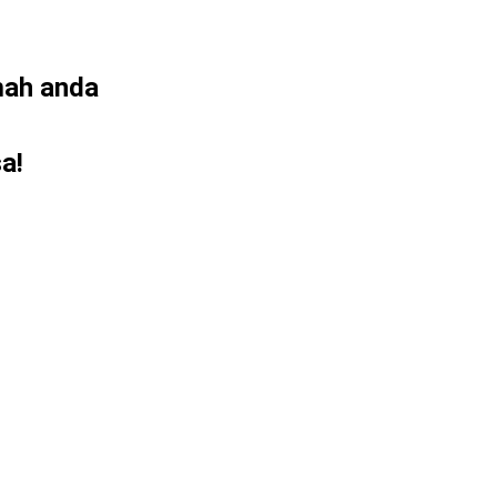
mah anda
a!