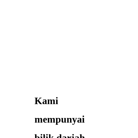
Kami
mempunyai
bilik darjah