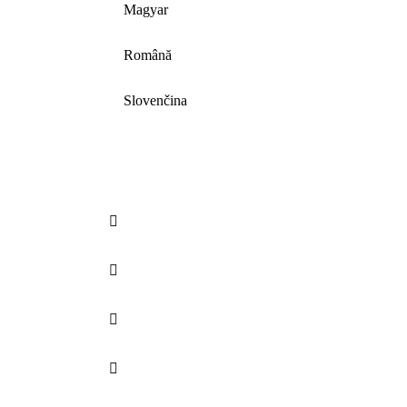
Magyar
Română
Slovenčina



