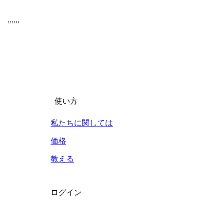
,
,
,
,
,
,
使い方
私たちに関しては
価格
教える
ログイン