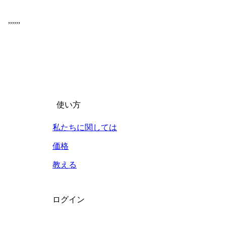
,
,
,
,
,
,
使い方
私たちに関しては
価格
教える
ログイン