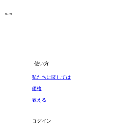
,
,
,
,
,
,
使い方
私たちに関しては
価格
教える
ログイン