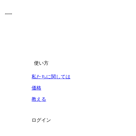
,
,
,
,
,
,
使い方
私たちに関しては
価格
教える
ログイン