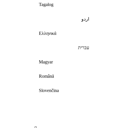
Tagalog
اردو
Ελληνικά
עברית
Magyar
Română
Slovenčina