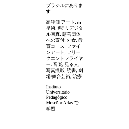
ブラジルにありま
す
高評価 アート, 占
星術, 料理, デジタ
ル写真, 慈善団体
への寄付, 外食, 教
育コース, ファイ
ンアート, フリー
クエントフライヤ
ー, 音楽, 見る人,
写真撮影, 読書, 劇
場/舞台芸術, 治療
Instituto
Universitário
Pedagógico
Moseñor Arias で
学習