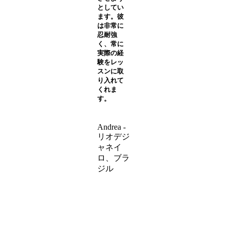
としてい
ます。彼
は非常に
忍耐強
く、常に
実際の経
験をレッ
スンに取
り入れて
くれま
す。
Andrea -
リオデジ
ャネイ
ロ、ブラ
ジル