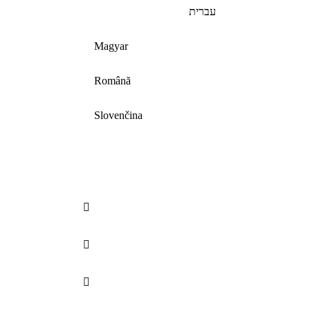
עברית
Magyar
Română
Slovenčina


