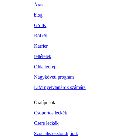
Árak
blog
GYIK
Ról ről
Karrier
feltételek
Oldaltérkép
Nagyköveti program
LIM nyelvtanárok számára
Óratípusok
Csoportos leckék
Csere leckék
Szociális ösztöndíjórák