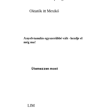
Oktatók itt Mexikó
A nyelvtanulás egyszerűbbé vált - kezdje el
még ma!
Ütemezzen most
LIM