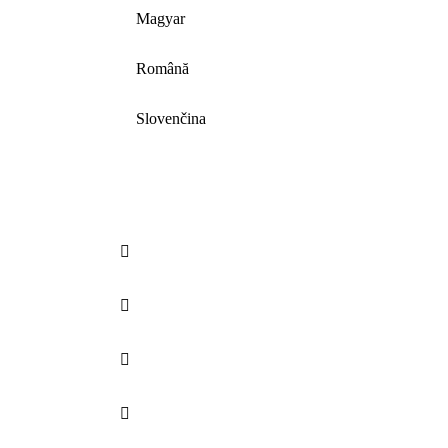
Magyar
Română
Slovenčina



