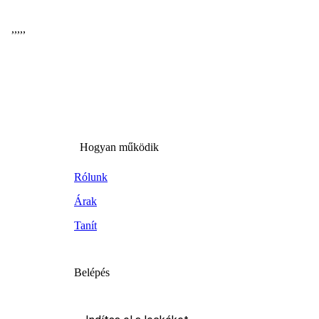
,
,
,
,
,
Hogyan működik
Rólunk
Árak
Tanít
Belépés