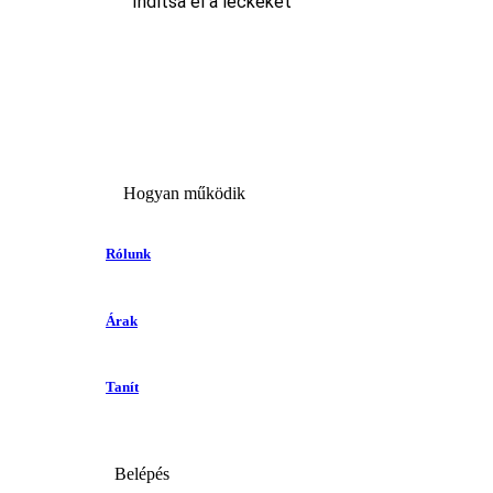
Indítsa el a leckéket
Hogyan működik
Rólunk
Árak
Tanít
Belépés