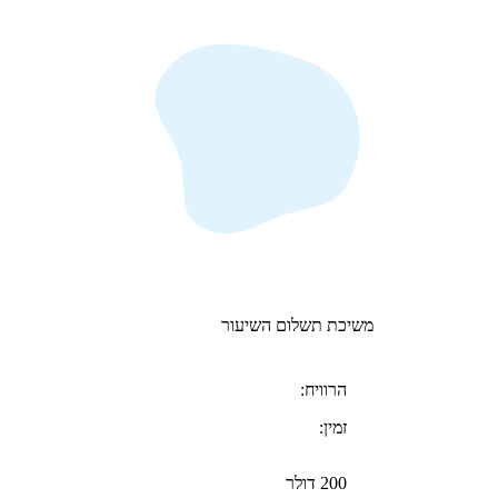
משיכת תשלום השיעור
הרוויח:
זמין:
200 דולר