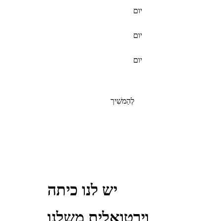
יום
יום
יום
לְהַמשִׁיך
יש לנו כיתה
וירטואלית משלנו