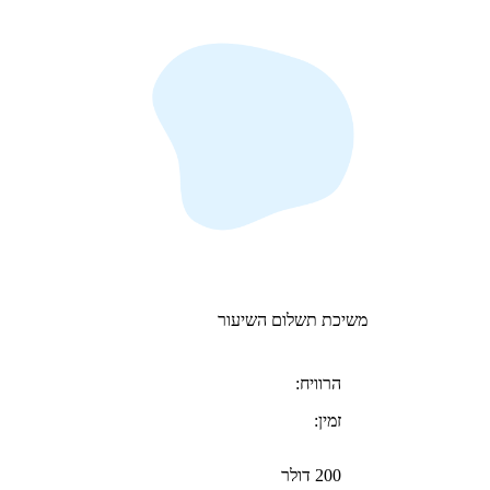
משיכת תשלום השיעור
הרוויח:
זמין:
200 דולר