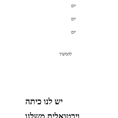
יום
יום
יום
לְהַמשִׁיך
יש לנו כיתה
וירטואלית משלנו