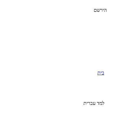
הירשם
בית
למד עברית