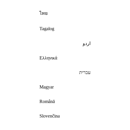
ไทย
Tagalog
اردو
Ελληνικά
עברית
Magyar
Română
Slovenčina