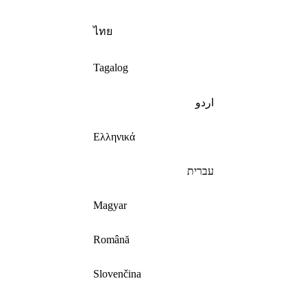
ไทย
Tagalog
اردو
Ελληνικά
עברית
Magyar
Română
Slovenčina