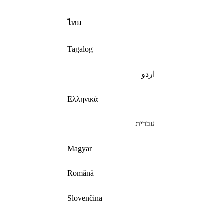
ไทย
Tagalog
اردو
Ελληνικά
עברית
Magyar
Română
Slovenčina