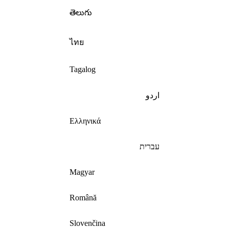
తెలుగు
ไทย
Tagalog
اردو
Ελληνικά
עברית
Magyar
Română
Slovenčina