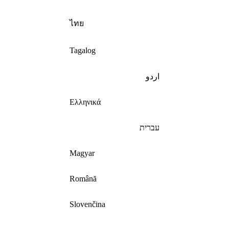
ไทย
Tagalog
اردو
Ελληνικά
עברית
Magyar
Română
Slovenčina