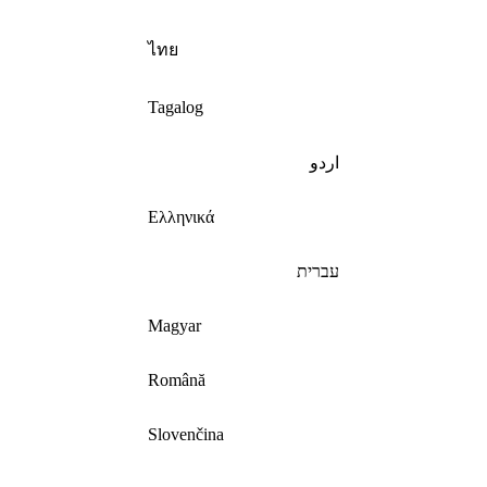
ไทย
Tagalog
اردو
Ελληνικά
עברית
Magyar
Română
Slovenčina