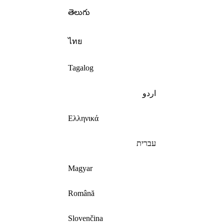
తెలుగు
ไทย
Tagalog
اردو
Ελληνικά
עברית
Magyar
Română
Slovenčina