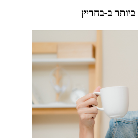
יותר ב-בחריין