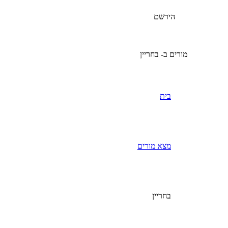
הירשם
מורים ב- בחריין
בית
מצא מורים
בחריין