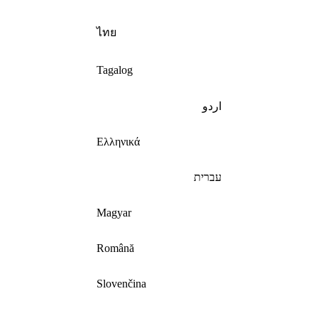
ไทย
Tagalog
اردو
Ελληνικά
עברית
Magyar
Română
Slovenčina