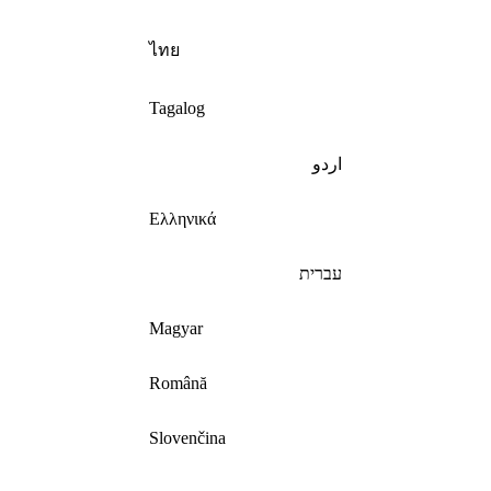
ไทย
Tagalog
اردو
Ελληνικά
עברית
Magyar
Română
Slovenčina