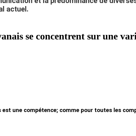
ication et la prédominance de diverses 
l actuel.
nais se concentrent sur une varié
s est une compétence; comme pour toutes les compé