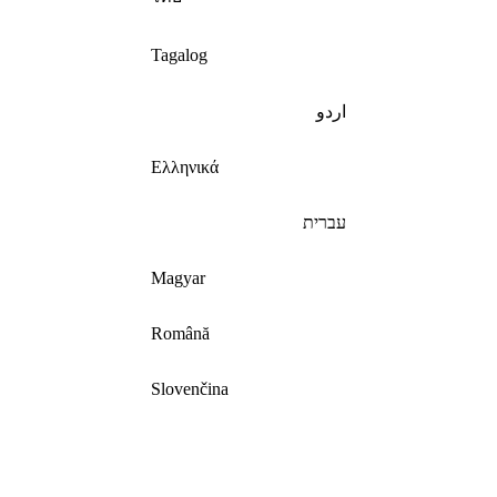
Tagalog
اردو
Ελληνικά
עברית
Magyar
Română
Slovenčina