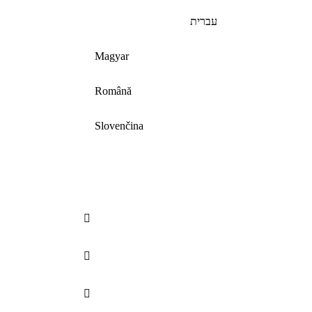
עברית
Magyar
Română
Slovenčina


