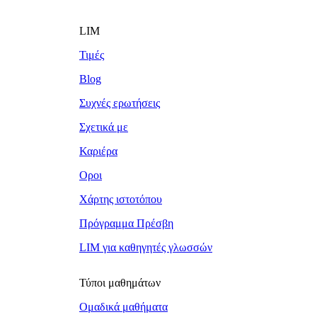
LIM
Τιμές
Blog
Συχνές ερωτήσεις
Σχετικά με
Καριέρα
Οροι
Χάρτης ιστοτόπου
Πρόγραμμα Πρέσβη
LIM για καθηγητές γλωσσών
Τύποι μαθημάτων
Ομαδικά μαθήματα